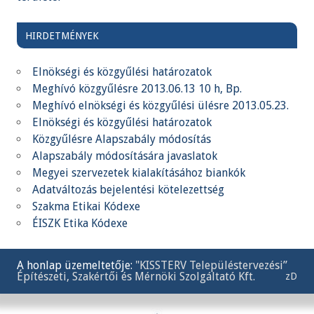
HIRDETMÉNYEK
Elnökségi és közgyűlési határozatok
Meghívó közgyűlésre 2013.06.13 10 h, Bp.
Meghívó elnökségi és közgyűlési ülésre 2013.05.23.
Elnökségi és közgyűlési határozatok
Közgyűlésre Alapszabály módosítás
Alapszabály módosítására javaslatok
Megyei szervezetek kialakításához biankók
Adatváltozás bejelentési kötelezettség
Szakma Etikai Kódexe
ÉISZK Etika Kódexe
A honlap üzemeltetője:
"KISSTERV Településtervezési”
Építészeti, Szakértői és Mérnöki Szolgáltató Kft.
zD