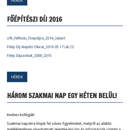
HÍREK
FŐÉPÍTÉSZI DÍJ 2016
ofk_felhívás_foepdijra_2016_3alairt
Főép Díj Alapító Okirat_2016 05 17 (4) (1)
Főép Díjazottak_2000_2015
HÍREK
HÁROM SZAKMAI NAP EGY HÉTEN BELÜL!
Kedves Kollégák!
Szakmai napokra hívjuk fel szíves figyelmüket, melyről az alábbi
mellékletekben olvashatnak! Jelentkezési lap és információk szintén a