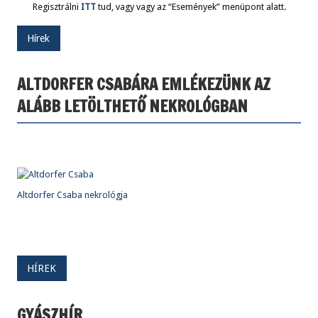
Regisztrálni
ITT
tud, vagy vagy az “Események” menüpont alatt.
Hírek
ALTDORFER CSABÁRA EMLÉKEZÜNK AZ
ALÁBB LETÖLTHETŐ NEKROLÓGBAN
Altdorfer Csaba nekrológja
HÍREK
GYÁSZHÍR