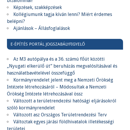
bizalommal!
Képzések, szakképzések
Kollégiumunk tagja kíván lenni? Miért érdemes
belépni?
Ajánlások – Állásfoglalások
E-ÉPÍTÉS PORTÁL JOGSZABÁLYFIGYELŐ
Az M3 autópálya és a 36. számú főút közötti
„Nyugati elkerülő út” beruházás megvalósításával és
használatbavételével összefüggő
Kormányrendelet jelent meg a Nemzeti Örökség
Intézete létrehozásáról – Módosultak a Nemzeti
Örökség Intézete létrehozásával össz
Változott a területrendezési hatósági eljárásokról
szóló kormányrendelet
Változott asz Országos Területrendezési Terv
Változtak egyes járási földhivatalok illetékességi
területei