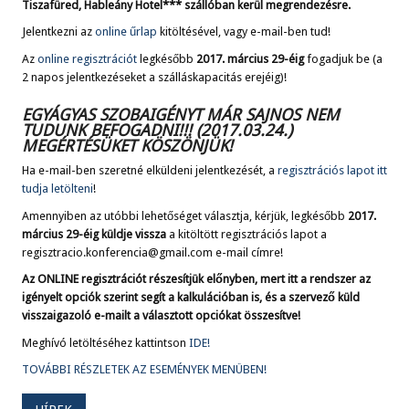
Tiszafüred, Hableány Hotel*** szállóban kerül megrendezésre.
Jelentkezni az
online űrlap
kitöltésével, vagy e-mail-ben tud!
Az
online regisztrációt
legkésőbb
2017. március 29-éig
fogadjuk be (a
2 napos jelentkezéseket a szálláskapacitás erejéig)!
EGYÁGYAS SZOBAIGÉNYT MÁR SAJNOS NEM
TUDUNK BEFOGADNI!!! (2017.03.24.)
MEGÉRTÉSÜKET KÖSZÖNJÜK!
Ha e-mail-ben szeretné elküldeni jelentkezését, a
regisztrációs lapot itt
tudja letölteni
!
Amennyiben az utóbbi lehetőséget választja, kérjük, legkésőbb
2017.
március 29-éig küldje vissza
a kitöltött regisztrációs lapot a
regisztracio.konferencia@gmail.com e-mail címre!
Az ONLINE regisztrációt részesítjük előnyben, mert itt a rendszer az
igényelt opciók szerint segít a kalkulációban is, és
a szervező
küld
visszaigazoló e-mailt a választott opciókat összesítve!
Meghívó letöltéséhez kattintson
IDE!
TOVÁBBI RÉSZLETEK AZ ESEMÉNYEK MENÜBEN!