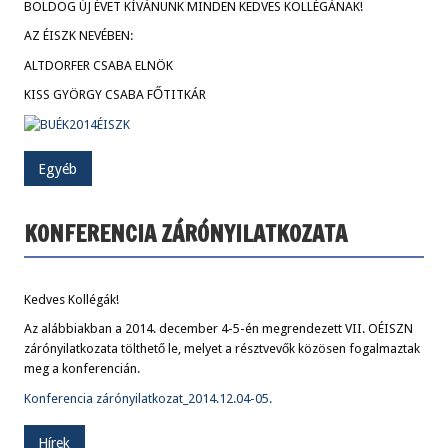
BOLDOG ÚJ ÉVET KÍVÁNUNK MINDEN KEDVES KOLLÉGÁNAK!
AZ ÉISZK NEVÉBEN:
ALTDORFER CSABA ELNÖK
KISS GYÖRGY CSABA FŐTITKÁR
Egyéb
KONFERENCIA ZÁRÓNYILATKOZATA
Kedves Kollégák!
Az alábbiakban a 2014. december 4-5-én megrendezett VII. OÉISZN
zárónyilatkozata tölthető le
, melyet a résztvevők közösen fogalmaztak
meg a konferencián.
Konferencia zárónyilatkozat_2014.12.04-05.
Hírek