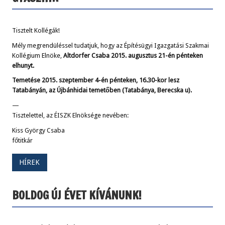
Tisztelt Kollégák!
Mély megrendüléssel tudatjuk, hogy az Építésügyi Igazgatási Szakmai
Kollégium Elnöke,
Altdorfer Csaba 2015. augusztus 21-én pénteken
elhunyt.
Temetése 2015. szeptember 4-én pénteken, 16.30-kor lesz
Tatabányán, az Újbánhidai temetőben (Tatabánya, Berecska u).
—
Tisztelettel, az ÉISZK Elnöksége nevében:
Kiss György Csaba
főtitkár
HÍREK
BOLDOG ÚJ ÉVET KÍVÁNUNK!